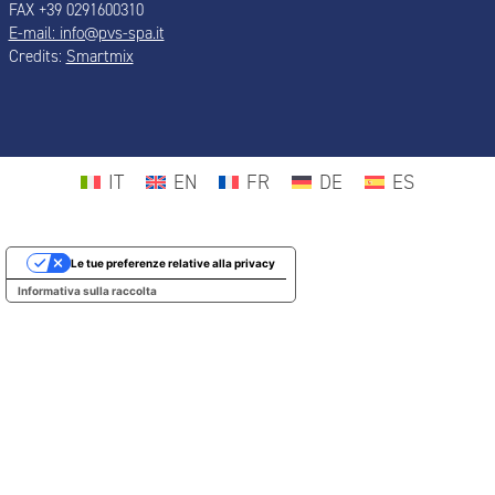
FAX +39 0291600310
E-mail: info@pvs-spa.it
Credits:
Smartmix
IT
EN
FR
DE
ES
Le tue preferenze relative alla privacy
Informativa sulla raccolta