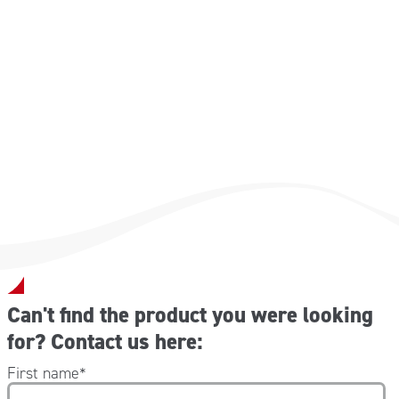
Dimensioni esterne (L x P x H): 425x215x480 mm
Spazio interno: Largh 420 mm – altezza 390 mm
Luce porta: Largh 365 mm – altezza 365 mm
Peso: 13 kg
Peso versione DEF041T e DEF041TA: 14,50 kg
Can't find the product you were looking
for? Contact us here:
First name
*