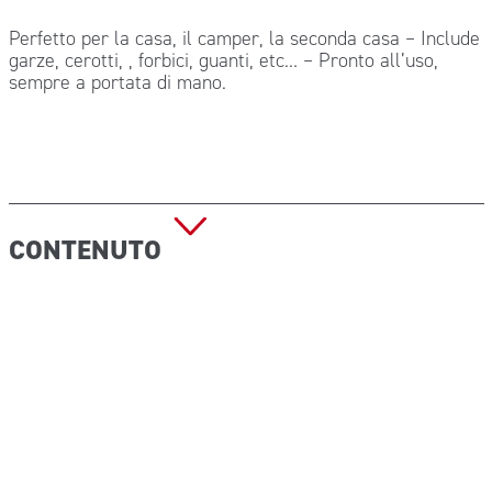
Perfetto per la casa, il camper, la seconda casa – Include
garze, cerotti, , forbici, guanti, etc… – Pronto all’uso,
sempre a portata di mano.
CONTENUTO
Garza 18×40 sterile singola – 5 pz
Rocchetto cerotto TNT m 5×2,5 cm – 1 pz
Cerotto PLASTOSAN DRY SKIN 40 pz assortiti – 1
astuccio
Bustina sapone liquido detergente 5 ml – 2 pz
Pinzetta non sterile cm 10 verde – 1 pz
Paio Guanti COPOLIM sterili mis. Unica – 1 paio
Forbici STD 10 cm manico plastica – 1 pz