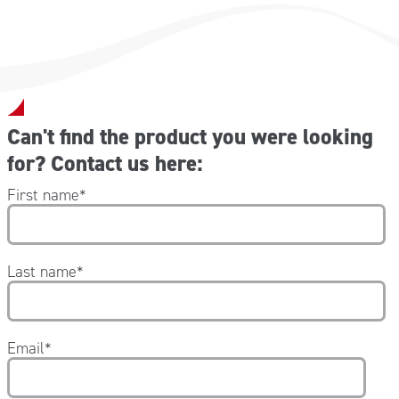
Laccio piatto emostatico NITRILE – 1 pz
Benda m4 x 6 cm DIN 61634 elastica – 1 pz
Cerotto cm 10×6 PLASTOSAN – 5 pz
Fermabenda – 2 pz
PURAVIR salvietta disinfettante battericida – 3 pz
Manuale Primo Soccorso – 1 pz
Can't find the product you were looking
for? Contact us here:
First name
*
Last name
*
Email
*