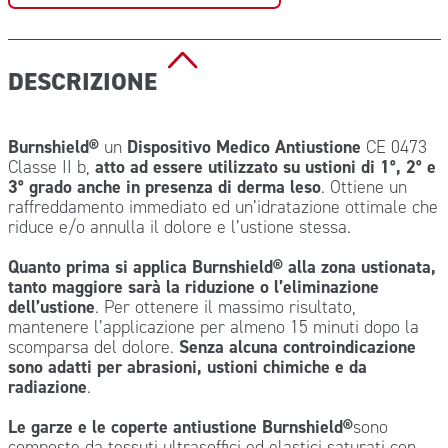
DESCRIZIONE
Burnshield
®
un
Dispositivo Medico Antiustione
CE 0473
Classe II b,
atto ad essere utilizzato su ustioni di 1°, 2° e
3° grado anche in presenza di derma leso
. Ottiene un
raffreddamento immediato ed un’idratazione ottimale che
riduce e/o annulla il dolore e l’ustione stessa.
Quanto prima si applica
Burnshield
® alla zona ustionata,
tanto maggiore sarà la riduzione o l’eliminazione
dell’ustione
. Per ottenere il massimo risultato,
mantenere l’applicazione per almeno 15 minuti dopo la
scomparsa del dolore.
Senza alcuna controindicazione
sono adatti per abrasioni, ustioni chimiche e da
radiazione
.
Le garze e le coperte antiustione
Burnshield
®
sono
composte da tessuti ultrasoffici ed elastici saturati con