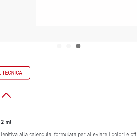
 TECNICA
O
 2 ml
lenitiva alla calendula, formulata per alleviare i dolori e of