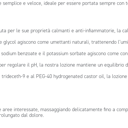
e semplice e veloce, ideale per essere portata sempre con t
uta per le sue proprietà calmanti e anti-infiammatorie, la cal
ene glycol agiscono come umettanti naturali, trattenendo l’um
 il sodium benzoate e il potassium sorbate agiscono come co
per regolare il pH, la nostra lozione mantiene un equilibrio d
e trideceth-9 e al PEG-40 hydrogenated castor oil, la lozion
lle aree interessate, massaggiando delicatamente fino a comp
rolungato dal dolore.