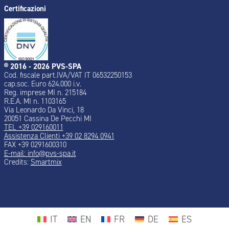
Certificazioni
® 2016 - 2026 PVS-SPA
Cod. fiscale part.IVA/VAT IT 06532250153
cap.soc. Euro 624.000 i.v.
Reg. imprese MI n. 215184
R.E.A. MI n. 1103165
Via Leonardo Da Vinci, 18
20051 Cassina De Pecchi MI
TEL +39 029160011
Assistenza Clienti +39 02 8294 0941
FAX +39 0291600310
E-mail: info@pvs-spa.it
Credits:
Smartmix
IT
EN
FR
DE
ES