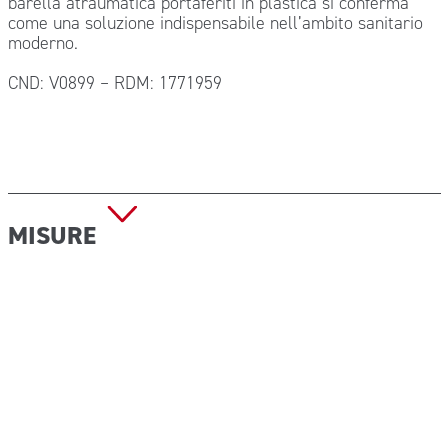
barella atraumatica portaferiti in plastica si conferma
come una soluzione indispensabile nell’ambito sanitario
moderno.
CND: V0899 – RDM: 1771959
MISURE
Dimensioni apertura minima: 164×44,5×8,5 cm
Dimensioni apertura massima: 200×44,5×8,5 cm
Dimensioni chiusa: 118×44,5×8,5 cm
Portata: 159 kg
Peso: 7,5 kg